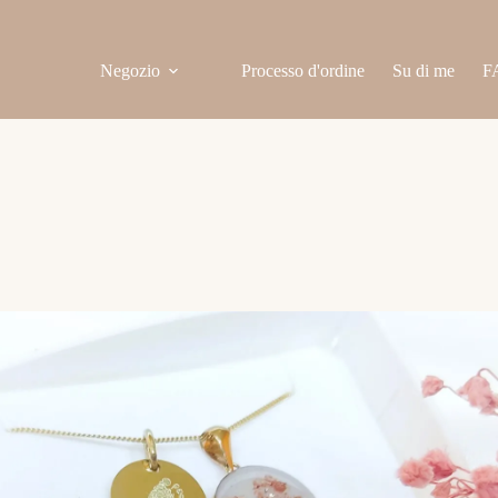
Negozio
Processo d'ordine
Su di me
F