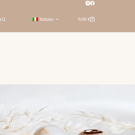
AQ
Italiano
0,00
€
Carrello