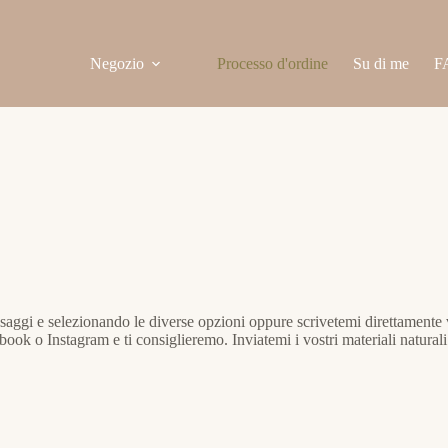
Negozio
Processo d'ordine
Su di me
F
assaggi e selezionando le diverse opzioni oppure scrivetemi direttament
 o Instagram e ti consiglieremo. Inviatemi i vostri materiali naturali 