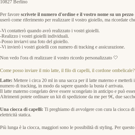
10827 Berlino
Per favore
scrivete il numero d'ordine e il vostro nome su un pezzo d
userò come riferimento per realizzare il vostro gioiello, ma ricordate c
-Vi contatterò quando avrò realizzato i vostri gioielli.
-Realizzo i vostri gioielli individuali.
-Posso inviarvi una foto del gioiello.
-Vi invierò i vostri gioielli con numero di tracking e assicurazione.
Non vedo l'ora di realizzare il vostro ricordo personalizzato 🤍
Come posso inviare il mio latte, il filo di capelli, il cordone ombelicale?
Latte:
Mettere i circa 20 ml in una sacca per il latte materno e metterli
numero di tracking, in modo da sapere quando la busta è arrivata.
Il latte materno congelato deve essere scongelato in anticipo e può esser
Altrimenti potete ordinare un kit di spedizione da me per 9€, due sacche 
Una ciocca di capelli:
Ti preghiamo di avvolgere con cura la ciocca di c
elettricità statica.
Più lunga è la ciocca, maggiori sono le possibilità di styling. Per questo