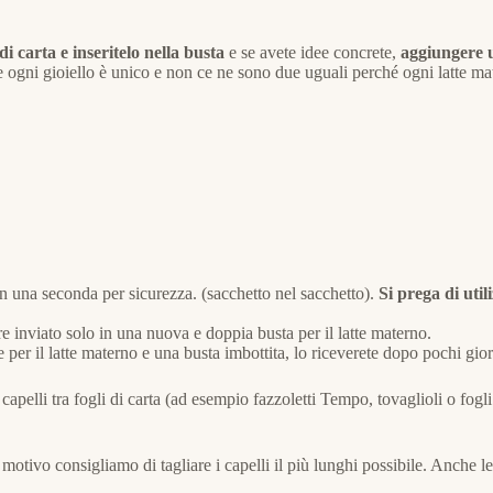
i carta e inseritelo nella busta
e se avete idee concrete,
aggiungere 
he ogni gioiello è unico e non ce ne sono due uguali perché ogni latte ma
 in una seconda per sicurezza. (sacchetto nel sacchetto).
Si prega di uti
e inviato solo in una nuova e doppia busta per il latte materno.
per il latte materno e una busta imbottita, lo riceverete dopo pochi gior
apelli tra fogli di carta (ad esempio fazzoletti Tempo, tovaglioli o fogli
 motivo consigliamo di tagliare i capelli il più lunghi possibile. Anche l