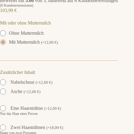
Bewertet mit
5.00
von 5, basierend auf
6
Kundenbewertungen
(
6
Kundenrezensionen)
103,99
€
Mit oder ohne Muttermilch
Ohne Muttermilch
Mit Muttermilch
(
+
12,00
€
)
Zusätzlicher Inhalt
Nabelschnur
(
+
12,00
€
)
Asche
(
+
12,00
€
)
Eine Haarsträhne
(
+
12,00
€
)
Nur das Haar einer Person
Zwei Haasträhnen
(
+
18,00
€
)
Haare von zwei Personen