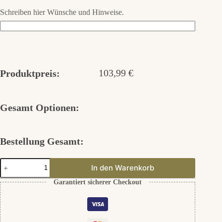
Schreiben hier Wünsche und Hinweise.
103,99
€
Produktpreis:
Gesamt Optionen:
Bestellung Gesamt:
Eternity
In den Warenkorb
Ring
925er
Garantiert sicherer Checkout
Silber
Menge