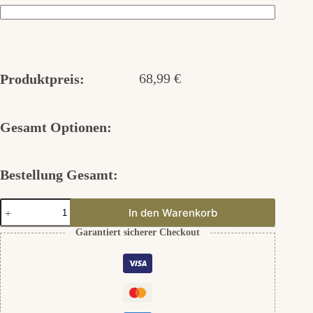
68,99
€
Produktpreis:
Gesamt Optionen:
Bestellung Gesamt:
Mother
In den Warenkorb
´s
Love
Garantiert sicherer Checkout
925er
Silber
Menge