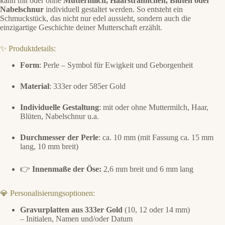
kann mit oder ohne
Muttermilch, Haarsträhnchen, Blüten oder
Nabelschnur
individuell gestaltet werden. So entsteht ein
Schmuckstück, das nicht nur edel aussieht, sondern auch die
einzigartige Geschichte deiner Mutterschaft erzählt.
✨ Produktdetails:
Form
: Perle – Symbol für Ewigkeit und Geborgenheit
Material
: 333er oder 585er Gold
Individuelle Gestaltung
: mit oder ohne Muttermilch, Haar,
Blüten, Nabelschnur u.a.
Durchmesser der Perle
: ca. 10 mm (mit Fassung ca. 15 mm
lang, 10 mm breit)
👉
Innenmaße der Öse:
2,6 mm breit und 6 mm lang
💎 Personalisierungsoptionen:
Gravurplatten aus 333er Gold
(10, 12 oder 14 mm)
– Initialen, Namen und/oder Datum