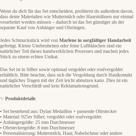
Wenn du dich für das Set entscheidest, profitierst du außerdem davon,
dass deine Materialien wie Muttermilch oder Haarsträhnen nur einmal
verarbeitet werden müssen – dadurch ist das Set günstiger als der
separate Kauf von Anhänger und Ohrringen.
Jedes Schmuckstück wird von
Marlene in sorgfältiger Handarbeit
gefertigt. Kleine Unebenheiten oder feine Luftbläschen sind ein
natürlicher Teil dieses handwerklichen Prozesses und machen jedes
Stück zu einem echten Unikat.
Das Set ist in Silber sowie optional vergoldet oder rosévergoldet
erhältlich. Bitte beachte, dass sich die Vergoldung durch Hautkontakt
und tägliches Tragen mit der Zeit leicht abnutzen kann. Dies ist ein
natürlicher Verschleiß und kein Reklamationsgrund.
✨
Produktdetails
• Set bestehend aus: Dylan Medaillon + passende Ohrstecker
• Material: 925er Silber, vergoldet oder rosévergoldet
• Anhängergröße: 25 mm Durchmesser
• Ohrsteckergröße: 8 mm Durchmesser
• Personalisierung: Muttermilch, Haar, Nabelschnur oder andere