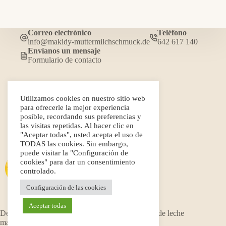
Correo electrónico
Teléfono
info@makidy-muttermilchschmuck.de
642 617 140
Envíanos un mensaje
Formulario de contacto
Preguntas frecuentes
Utilizamos cookies en nuestro sitio web
Galería
para ofrecerle la mejor experiencia
Condiciones generales
posible, recordando sus preferencias y
Política de privacidad
las visitas repetidas. Al hacer clic en
Política y formulario de cancelación
"Aceptar todas", usted acepta el uso de
Condiciones de envío
TODAS las cookies. Sin embargo,
Aviso legal
puede visitar la "Configuración de
cookies" para dar un consentimiento
controlado.
Configuración de las cookies
Aceptar todas
Desarrollado por Fernando Pino © Makidy joyas de leche
materna