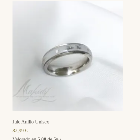
Jule Anillo Unisex
82,99
€
Valorado en
5.00
de 5
(6)