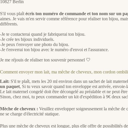
10827 Berlin
S'il vous plaît
écris ton numéro de commande et ton nom sur un papie
aimes. Je vais m'en servir comme référence pour réaliser ton bijou, mais
différents.
-Je te contacterai quand je fabriquerai ton bijou.
-Je crée tes bijoux individuels.
-Je peux t'envoyer une photo du bijou.
-Je t'enverrai ton bijou avec le numéro d'envoi et l'assurance.
Je me réjouis de réaliser ton souvenir personnel 🤍
Comment envoyer mon lait, ma mèche de cheveux, mon cordon ombili
Lait:
S'il te plaît, mets les 20 ml environ dans un sachet de lait matern
un paquet
, Si tu veux savoir quand ton enveloppe est arrivée, envoie-
Le lait maternel congelé doit être décongelé au préalable et ne peut êtr
Sinon, chez moi, tu peux commander un kit d'expédition à 9€ deux sachets
Mèche de cheveux :
Veuillez envelopper soigneusement la mèche de che
ne se charge d'électricité statique.
Plus une mèche de cheveux est longue, plus elle offre de possibilités 