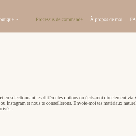
outique
Processus de commande
À propos de moi
F
s et en sélectionnant les différentes options ou écris-moi directement v
u Instagram et nous te conseillerons. Envoie-moi tes matériaux naturel
rivés :