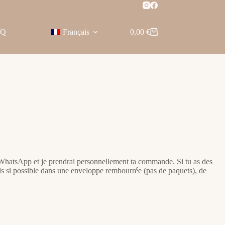
AQ
Français
0,00
€
Panier
d’achat
ia WhatsApp et je prendrai personnellement ta commande. Si tu as des
s si possible dans une enveloppe rembourrée (pas de paquets), de