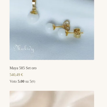
Maya 585 Set oro
540,49
€
Voto
5.00
su 5
(6)