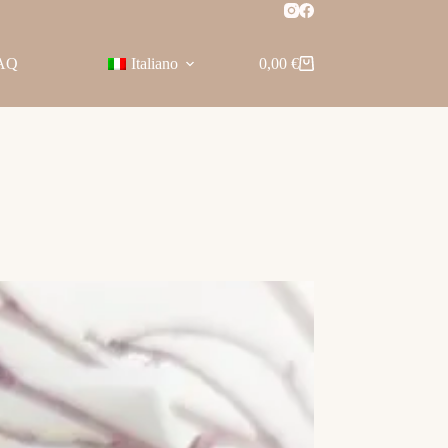
AQ
Italiano
0,00
€
Carrello