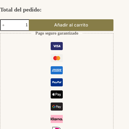
Total del pedido:
Manschettenknöpfe
Añadir al carrito
cantidad
Pago seguro garantizado