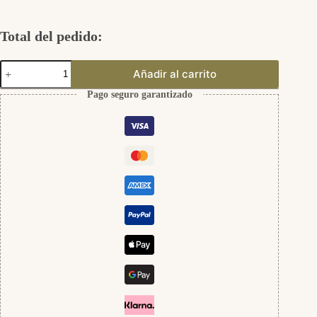
Total del pedido:
Jenell
Añadir al carrito
Ring
Echtgold
Pago seguro garantizado
cantidad