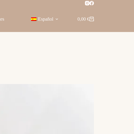
tes
Español
0,00
€
Carro
de
compra