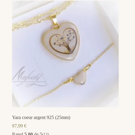
Yara coeur argent 925 (25mm)
97,99
€
Rated
5.00
de 5
(13)