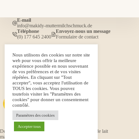
E-mail
info@makidy-muttermilchschmuck.de
Téléphone
Envoyez-nous un message
(0) 177 645 2400
Formulaire de contact
Nous utilisons des cookies sur notre site
FAQ
web pour vous offrir la meilleure
Galerie
expérience possible en nous souvenant
Conditions Générales de Vente
de vos préférences et de vos visites
Déclaration de confidentialité
répétées. En cliquant sur "Tout
Politique et formulaire d'annulation
accepter", vous acceptez l'utilisation de
Conditions d'expédition
TOUS les cookies. Vous pouvez
Mentions légales
toutefois visiter les "Paramètres des
cookies" pour donner un consentement
contrôlé.
Paramètres des cookies
Accepter tous
Développé par Fernando Pino © Makidy Bijoux de lait
maternel