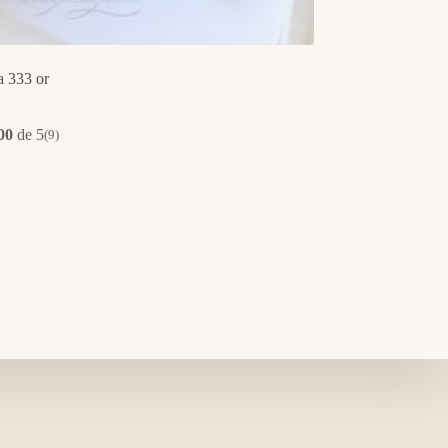
 333 or
00
de 5
(9)