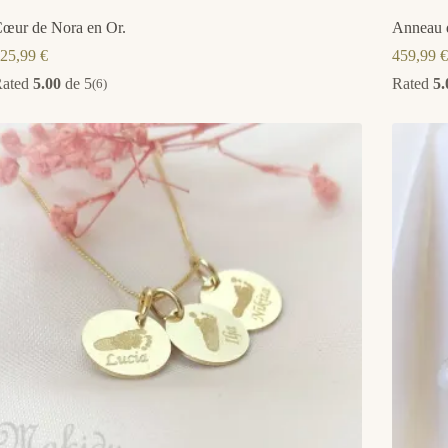
œur de Nora en Or.
Anneau d
25,99
€
459,99
€
Rated
5.00
de 5
Rated
5.
(6)