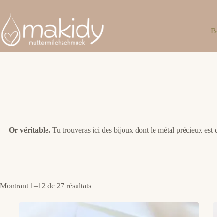
Passer
au
contenu
B
Or véritable.
Tu trouveras ici des bijoux dont le métal précieux est d
Trié
Montrant 1–12 de 27 résultats
par
popularité