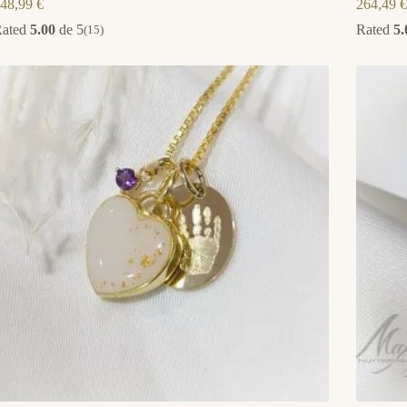
48,99
€
264,49
€
Rated
5.00
de 5
Rated
5.
(15)