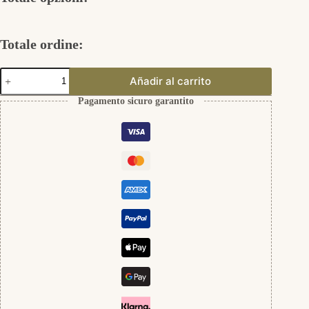
Totale ordine:
Tropfen
Añadir al carrito
Leila
925er
Pagamento sicuro garantito
Silber
quantità