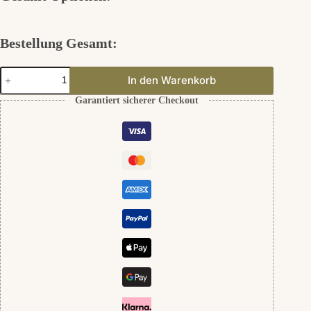
Bestellung Gesamt:
Tropfen
In den Warenkorb
Leila
925er
Garantiert sicherer Checkout
Silber
Menge