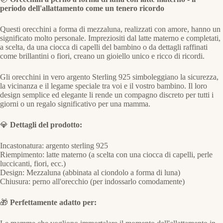
periodo dell'allattamento come un tenero ricordo
Questi orecchini a forma di mezzaluna, realizzati con amore, hanno un
significato molto personale. Impreziositi dal latte materno e completati,
a scelta, da una ciocca di capelli del bambino o da dettagli raffinati
come brillantini o fiori, creano un gioiello unico e ricco di ricordi.
Gli orecchini in vero argento Sterling 925 simboleggiano la sicurezza,
la vicinanza e il legame speciale tra voi e il vostro bambino. Il loro
design semplice ed elegante li rende un compagno discreto per tutti i
giorni o un regalo significativo per una mamma.
💎
Dettagli del prodotto:
Incastonatura: argento sterling 925
Riempimento: latte materno (a scelta con una ciocca di capelli, perle
luccicanti, fiori, ecc.)
Design: Mezzaluna (abbinata al ciondolo a forma di luna)
Chiusura: perno all'orecchio (per indossarlo comodamente)
🎁
Perfettamente adatto per: