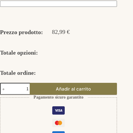
82,99
€
Prezzo prodotto:
Totale opzioni:
Totale ordine:
Kleine
Añadir al carrito
Mond
Ohrstecker
Pagamento sicuro garantito
aus
Silber
925
quantità