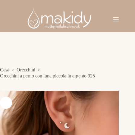
Salta
al
contenuto
Casa
Orecchini
Orecchini a perno con luna piccola in argento 925