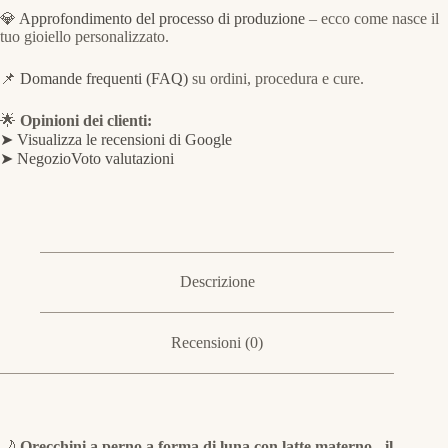
💎
Approfondimento del processo di produzione
– ecco come nasce il
tuo gioiello personalizzato.
📌
Domande frequenti (FAQ)
su ordini, procedura e cure.
🌟
Opinioni dei clienti:
➤ Visualizza le recensioni di Google
➤ NegozioVoto valutazioni
Descrizione
Recensioni (0)
🌙
Orecchini a perno a forma di luna con latte materno - il