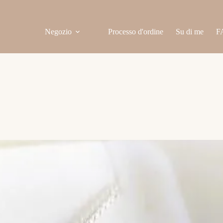
Negozio
Processo d'ordine
Su di me
F