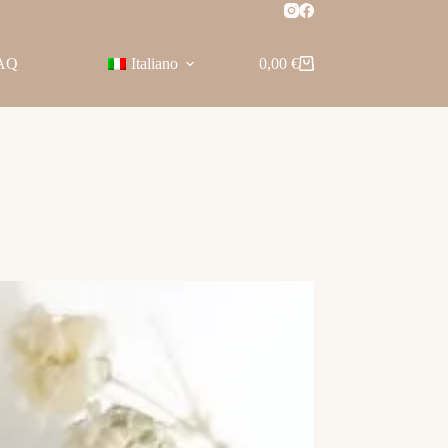
AQ
Italiano
0,00
€
Carrello