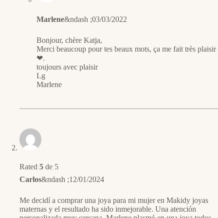
Marlene
&ndash ;
03/03/2022
Bonjour, chère Katja,
Merci beaucoup pour tes beaux mots, ça me fait très plaisir
❤.
toujours avec plaisir
Lg
Marlene
Rated
5
de 5
Carlos
&ndash ;
12/01/2024
Me decidí a comprar una joya para mi mujer en Makidy joyas
maternas y el resultado ha sido inmejorable. Una atención
personalizada muy cercana. Marlene plasmó en una joya todos