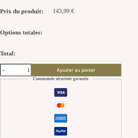
143,99
€
Prix du produit:
Options totales:
Total:
quantité
Ajouter au panier
de
Set
Commande sécurisée garantie
Perle
Ellie