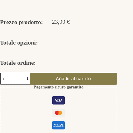
23,99
€
Prezzo prodotto:
Totale opzioni:
Totale ordine:
Schlüsselanhänger
Añadir al carrito
mit
Gravierung
Pagamento sicuro garantito
quantità