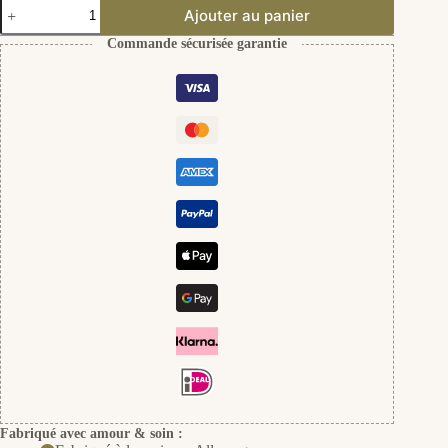
quantité
Ajouter au panier
de
Stern-
Commande sécurisée garantie
Ohrringe
aus
925er
Silber
Fabriqué avec amour & soin :