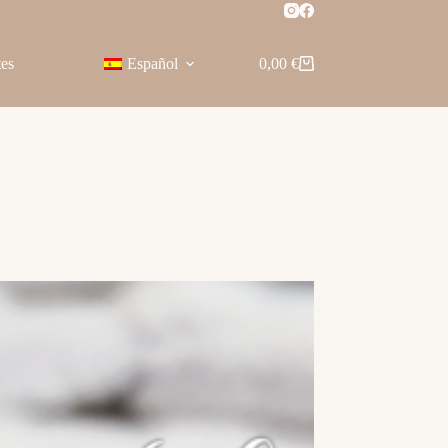
tes
Español
0,00
€
Carro
de
compra