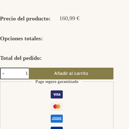
160,99
€
Precio del producto:
Opciones totales:
Total del pedido:
Set
Añadir al carrito
Zoe
aus
Pago seguro garantizado
925er
Silber
cantidad