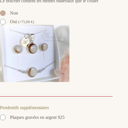
Le bracelet contient les mêmes matériaux que le collier
Non
Oui
(
+
75,00
€
)
Pendentifs supplémentaires
Plaques gravées en argent 925