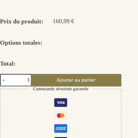
160,99
€
Prix du produit:
Options totales:
Total:
quantité
Ajouter au panier
de
Set
Commande sécurisée garantie
Zoe
aus
925er
Silber